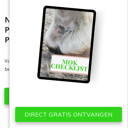
Natuurlijke Zorg Voor Jouw
Paard: Voor Een Sterk En Vitaal
Paard
Van preventie tot herstel met effectieve
behandelingen!
CONTACT OPNEMEN
DIRECT GRATIS ONTVANGEN