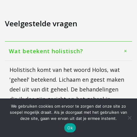
Veelgestelde vragen
Wat betekent holistisch?
Holistisch komt van het woord Holos, wat
'geheel' betekend. Lichaam en geest maken
deel uit van dit geheel. De behandelingen
die ik doe zijn gericht op het geheel in
We gebruiken cookies om ervoor te zorgen dat onze site zo
balans brengen, fysiek, mentaal en
soepel mogelijk draait. Als je doorgaat met het gebruiken van
energetisch.
deze site, gaan we ervan uit dat je ermee instemt.
Ok