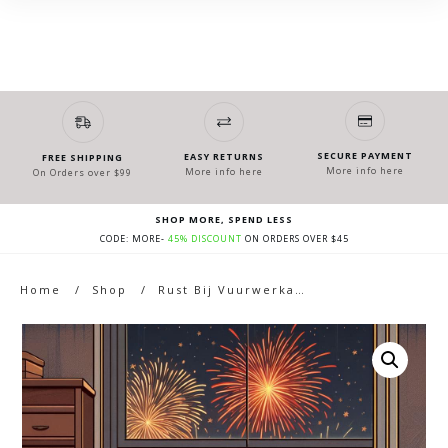
SECURE PAYMENT
EASY RETURNS
FREE SHIPPING
More info here
More info here
On Orders over $99
SHOP MORE, SPEND LESS
CODE: MORE-
45% DISCOUNT
ON ORDERS OVER $45
Home
/
Shop
/
Rust Bij Vuurwerkangst VIP – 3 mnd. termijnen