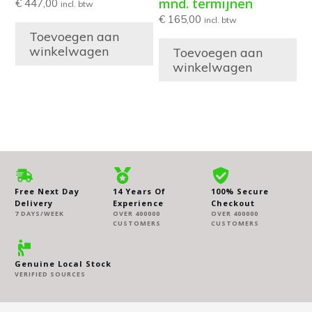
mnd. termijnen
€
447,00
incl. btw
€
165,00
incl. btw
Toevoegen aan
winkelwagen
Toevoegen aan
winkelwagen
Free Next Day
14 Years Of
100% Secure
Delivery
Experience
Checkout
7 DAYS/WEEK
OVER 400000
OVER 400000
CUSTOMERS
CUSTOMERS
Genuine Local Stock
VERIFIED SOURCES