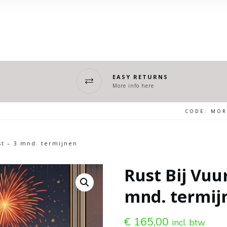
EASY RETURNS
More info here
CODE: MO
st – 3 mnd. termijnen
Rust Bij Vuu
mnd. termij
€
165,00
incl. btw