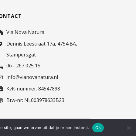
ONTACT
Via Nova Natura
Dennis Leestraat 17a, 4754 BA,
Stampersgat
06 - 267 025 15
info@vianovanatura.nl
KvK-nummer: 84547898
Btw-nr: NL003978633B23
e site, gaan we ervan uit dat je ermee instemt.
Ok