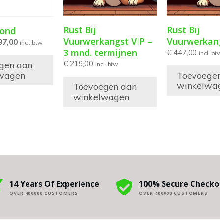
Rust Bij
Rust Bij
Hond
Vuurwerkangst VIP –
Vuurwerkan
97,00
incl. btw
3 mnd. termijnen
€
447,00
incl. bt
€
219,00
gen aan
incl. btw
wagen
Toevoege
winkelwa
Toevoegen aan
winkelwagen
14 Years Of Experience
100% Secure Checko
OVER 400000 CUSTOMERS
OVER 400000 CUSTOMERS