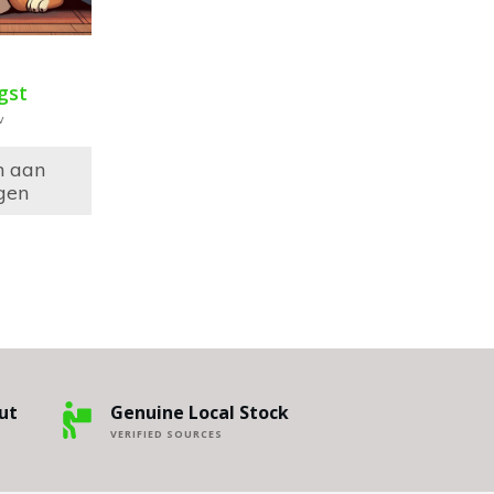
gst
w
n aan
gen
ut
Genuine Local Stock
VERIFIED SOURCES