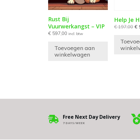
Rust Bij
Help Je 
Vuurwerkangst – VIP
€
197,00
€
€
597,00
incl. btw
Toevoe
Toevoegen aan
winkel
winkelwagen
Free Next Day Delivery
7 DAYS/WEEK