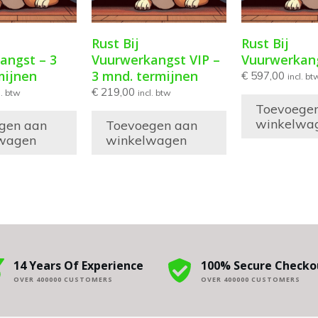
Rust Bij
Rust Bij
angst – 3
Vuurwerkangst VIP –
Vuurwerkang
mijnen
3 mnd. termijnen
€
597,00
incl. bt
€
219,00
l. btw
incl. btw
Toevoege
winkelwa
gen aan
Toevoegen aan
wagen
winkelwagen
14 Years Of Experience
100% Secure Checko
OVER 400000 CUSTOMERS
OVER 400000 CUSTOMERS