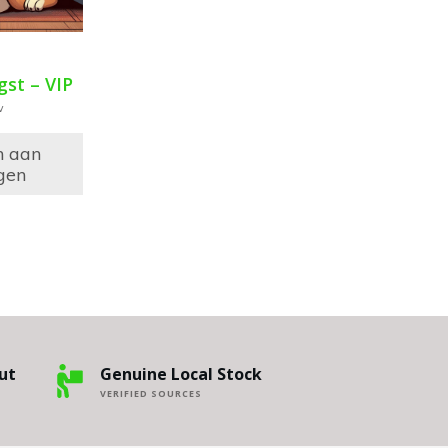
st – VIP
w
n aan
gen
ut
Genuine Local Stock
VERIFIED SOURCES