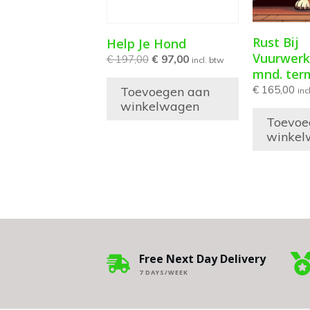
Rust Bij
Help Je Hond
Vuurwerk
€
197,00
€
97,00
incl. btw
mnd. ter
€
165,00
Toevoegen aan
inc
winkelwagen
Toevoe
winkel
Free Next Day Delivery
7 DAYS/WEEK