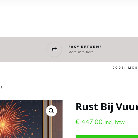
EASY RETURNS
More info here
CODE: MO
st
Rust Bij Vu
€
447,00
incl. btw