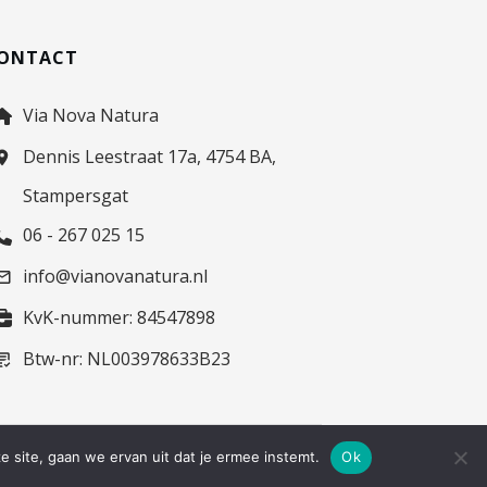
ONTACT
Via Nova Natura
Dennis Leestraat 17a, 4754 BA,
Stampersgat
06 - 267 025 15
info@vianovanatura.nl
KvK-nummer: 84547898
Btw-nr: NL003978633B23
e site, gaan we ervan uit dat je ermee instemt.
Ok